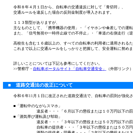
令和８年４月１日から、自転車の交通違反に対して「青切符」、
交通ルールを違反した場合の反則金制度が導入されます。
１１３類型がありますが、
主なものとして、「携帯機器の使用」・「イヤホンや傘差しでの運転
また、「信号無視や一時停止線での不停止」・「車道の右側走行（逆
高校生も含む１６歳以上の、すべての自転車の利用者に適用されるた
これまで以上に交通ルールをしっかりと把握して、安全運転に努めま
詳しいことについては下記も参考にしてください。
>>警察庁・
自転車ポータルサイト「自転車交通安全」
（外部リンク
■ 道路交通法の改正について
令和６年11月１日に改正された道路交通法で、自転車の罰則が強化
■「運転中のながらスマホ」
違反者・・・「６月以下の懲役または１０万円以下の罰
■「酒気帯び運転及び幇助」
違反者・・・「３年以下の懲役または５０万円以下の罰
自転車の提供者・・・「３年以下の懲役または５０万円
酒類の提供者・同乗者・・・「２年以下の懲役または３０