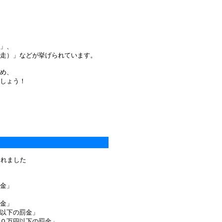
」、
走）」などが挙げられています。
め、
しょう！
）
されました
金」
金」
以下の罰金」
万円以下の罰金」